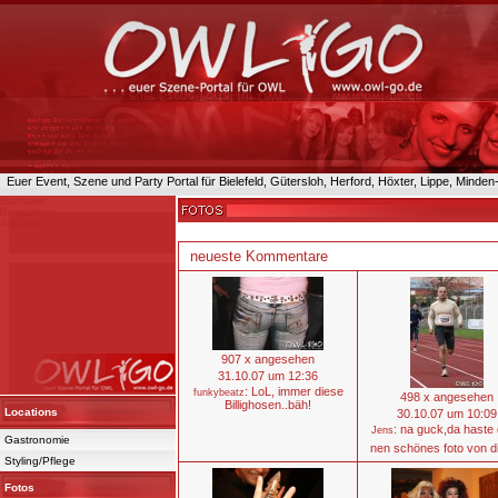
Euer Event, Szene und Party Portal für Bielefeld, Gütersloh, Herford, Höxter, Lippe, Minde
Startseite
Registrieren
Anmelden
neueste Kommentare
907 x angesehen
31.10.07 um 12:36
: LoL, immer diese
funkybeatz
498 x angesehen
Billighosen..bäh!
Locations
30.10.07 um 10:09
: na guck,da haste
Jens
Gastronomie
nen schönes foto von d
Styling/Pflege
Fotos