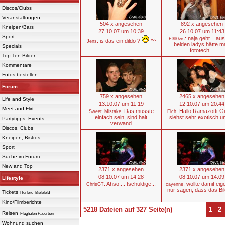
Discos/Clubs
Veranstaltungen
504 x angesehen
892 x angesehen
Kneipen/Bars
27.10.07 um 10:39
26.10.07 um 11:43
Sport
: naja geht....au
F3ll0ws
: is das ein dildo ?
^^
Jens
beiden ladys hätte m
Specials
fototech...
Top Ten Bilder
Kommentare
Fotos bestellen
Forum
759 x angesehen
2465 x angesehen
Life and Style
13.10.07 um 11:19
12.10.07 um 20:44
Meet and Flirt
: Das musste
: Hallo Ramazotti-Gi
Sweet_Mistake
Elch
einfach sein, sind halt
siehst sehr exotisch un
Partytipps, Events
verwand
Discos, Clubs
Kneipen, Bistros
Sport
Suche im Forum
New and Top
2371 x angesehen
2371 x angesehen
08.10.07 um 14:28
08.10.07 um 14:09
Lifestyle
: Ahso.... tschuldige...
: wollte damit eig
ChrisGT
cayenne
nur sagen, dass das Bild
Tickets
Herford
Bielefeld
Kino/Filmberichte
5218 Dateien auf 327 Seite(n)
1
2
Reisen
Flughafen Paderborn
Wohnung suchen