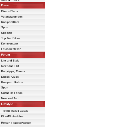
Fotos
Discos/Clubs
Veranstaltungen
Kneipen/Bars
Sport
Specials
Top Ten Bilder
Kommentare
Fotos bestellen
Forum
Life and Style
Meet and Flirt
Partytipps, Events
Discos, Clubs
Kneipen, Bistros
Sport
Suche im Forum
New and Top
Lifestyle
Tickets
Herford
Bielefeld
Kino/Filmberichte
Reisen
Flughafen Paderborn