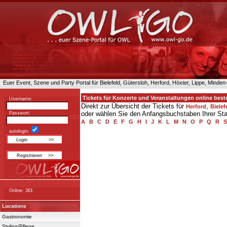
Euer Event, Szene und Party Portal für Bielefeld, Gütersloh, Herford, Höxter, Lippe, Minde
Tickets für Konzerte und Veranstaltungen online best
Username:
Direkt zur Übersicht der Tickets für
,
Herford
Bielef
oder wählen Sie den Anfangsbuchstaben Ihrer Sta
Passwort:
A
B
C
D
E
F
G
H
I
J
K
L
M
N
O
P
Q
R
S
autologin:
Online: 361
Locations
Gastronomie
Styling/Pflege