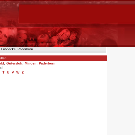
n- Lübbecke, Paderborn
ellen
,
,
,
eld
Gütersloh
Minden
Paderborn
dt:
T
U
V
W
Z