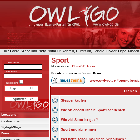
Euer Event, Szene und Party Portal für Bielefeld, Gütersloh, Herford, Höxter, Lippe, Minde
Sport
Username:
Moderatoren
:
ChrisGT
,
Andre
Passwort:
Benutzer in diesem Forum: Keine
www.owl-go.de Foren-übersic
autologin:
Themen
Stepper kaufen
Wie oft checkt ihr die Sportnachrichten?
Locations
Wie viel Sport ist gut ?
Gastronomie
Styling/Pflege
Sport und abnehmen
Fotos
Wer hatte schon mal einen Skidaumen?
Discos/Clubs