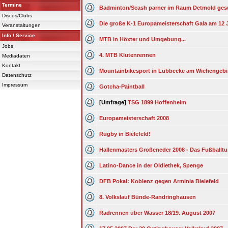
Termine
Badminton/Scash parner im Raum Detmold ges
Discos/Clubs
Die große K-1 Europameisterschaft Gala am 12 
Veranstaltungen
Info / Service
MTB in Höxter und Umgebung...
Jobs
4. MTB Klutenrennen
Mediadaten
Kontakt
Mountainbikesport in Lübbecke am Wiehengebi
Datenschutz
Impressum
Gotcha-Paintball
[Umfrage]
TSG 1899 Hoffenheim
Europameisterschaft 2008
Rugby in Bielefeld!
Hallenmasters Großeneder 2008 - Das Fußballtu
Latino-Dance in der Oldiethek, Spenge
DFB Pokal: Koblenz gegen Arminia Bielefeld
8. Volkslauf Bünde-Randringhausen
Radrennen über Wasser 18/19. August 2007