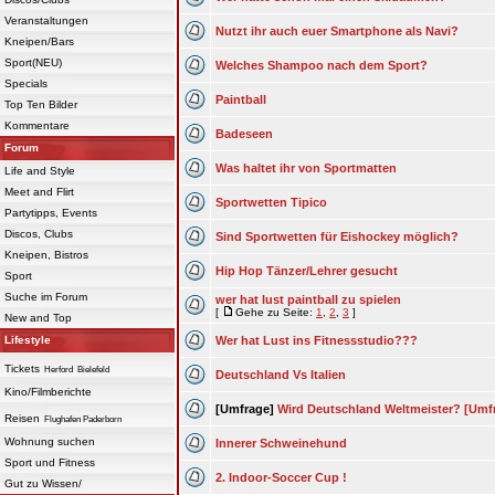
Veranstaltungen
Nutzt ihr auch euer Smartphone als Navi?
Kneipen/Bars
Sport(NEU)
Welches Shampoo nach dem Sport?
Specials
Paintball
Top Ten Bilder
Kommentare
Badeseen
Forum
Was haltet ihr von Sportmatten
Life and Style
Meet and Flirt
Sportwetten Tipico
Partytipps, Events
Discos, Clubs
Sind Sportwetten für Eishockey möglich?
Kneipen, Bistros
Hip Hop Tänzer/Lehrer gesucht
Sport
Suche im Forum
wer hat lust paintball zu spielen
[
Gehe zu Seite:
1
,
2
,
3
]
New and Top
Lifestyle
Wer hat Lust ins Fitnessstudio???
Tickets
Herford
Bielefeld
Deutschland Vs Italien
Kino/Filmberichte
[Umfrage]
Wird Deutschland Weltmeister? [Umf
Reisen
Flughafen Paderborn
Wohnung suchen
Innerer Schweinehund
Sport und Fitness
2. Indoor-Soccer Cup !
Gut zu Wissen/