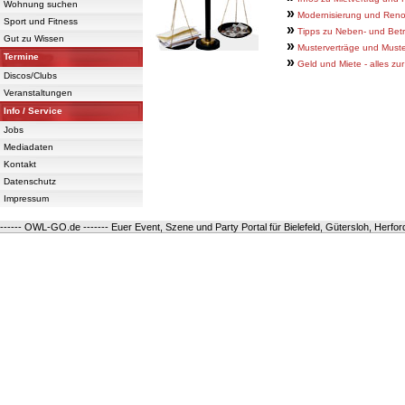
Wohnung suchen
»
Modernisierung und Renov
Sport und Fitness
»
Tipps zu Neben- und Bet
Gut zu Wissen
»
Musterverträge und Muste
Termine
»
Geld und Miete - alles zu
Discos/Clubs
Veranstaltungen
Info / Service
Jobs
Mediadaten
Kontakt
Datenschutz
Impressum
------ OWL-GO.de ------- Euer Event, Szene und Party Portal für Bielefeld, Gütersloh, Herfo