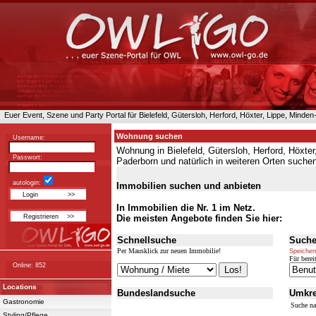
Euer Event, Szene und Party Portal für Bielefeld, Gütersloh, Herford, Höxter, Lippe, Minde
Wohnung suchen
Username:
Wohnung in Bielefeld, Gütersloh, Herford, Höxte
Passwort:
Paderborn und natürlich in weiteren Orten suche
autologin:
Immobilien suchen und anbieten
In Immobilien die Nr. 1 im Netz.
Die meisten Angebote finden Sie hier:
Schnellsuche
Suche
Per Mausklick zur neuen Immobilie!
Speicher
Für bereit
Online: 852
Locations
Bundeslandsuche
Umkre
Gastronomie
Suche na
Styling/Pflege