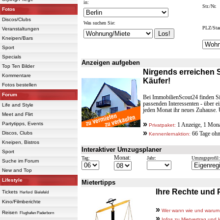
in:
Str./Nr.
Fotos
Discos/Clubs
Was suchen Sie:
PLZ/Sta
Veranstaltungen
Kneipen/Bars
Sport
Specials
Anzeigen aufgeben
Top Ten Bilder
Nirgends erreichen 
Kommentare
Käufer!
Fotos bestellen
Forum
Bei ImmobilienScout24 finden Si
passenden Interessenten - über e
Life and Style
jeden Monat ihr neues Zuhause. Ü
Meet and Flirt
»
Partytipps, Events
1 Anzeige, 1 Mona
Privatpaket:
»
Discos, Clubs
66 Tage ohn
Kennenlernaktion:
Kneipen, Bistros
Interaktiver Umzugsplaner
Sport
Monat:
Tag:
Jahr:
Umzugsprofil:
Suche im Forum
New and Top
Lifestyle
Mietertipps
Ihre Rechte und P
Tickets
Herford
Bielefeld
Kino/Filmberichte
»
Wer wann wie und warum kü
Reisen
Flughafen Paderborn
»
Infos zu Mietvertrag und