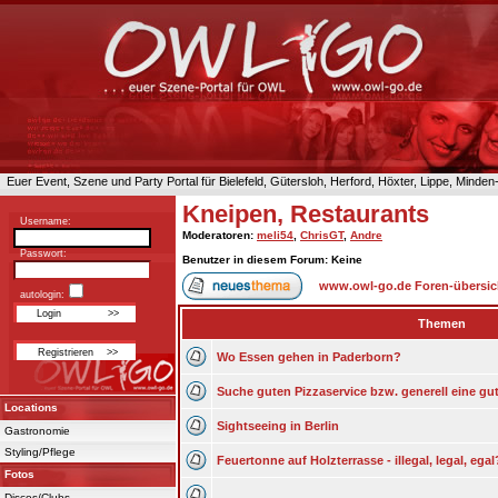
Euer Event, Szene und Party Portal für Bielefeld, Gütersloh, Herford, Höxter, Lippe, Minde
Kneipen, Restaurants
Username:
Moderatoren
:
meli54
,
ChrisGT
,
Andre
Passwort:
Benutzer in diesem Forum: Keine
www.owl-go.de Foren-übersic
autologin:
Themen
Wo Essen gehen in Paderborn?
Suche guten Pizzaservice bzw. generell eine gut
Locations
Sightseeing in Berlin
Gastronomie
Styling/Pflege
Feuertonne auf Holzterrasse - illegal, legal, egal
Fotos
Discos/Clubs