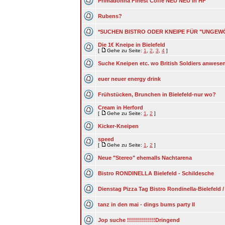
Primadonna Finest Coffe NEU NEU in HF
Rubens?
*SUCHEN BISTRO ODER KNEIPE FÜR "UNGE
Die 1€ Kneipe in Bielefeld
[
Gehe zu Seite:
1
,
2
,
3
,
4
]
Suche Kneipen etc. wo British Soldiers anwese
euer neuer energy drink
Frühstücken, Brunchen in Bielefeld-nur wo?
Cream in Herford
[
Gehe zu Seite:
1
,
2
]
Kicker-Kneipen
speed
[
Gehe zu Seite:
1
,
2
]
Neue "Stereo" ehemalls Nachtarena
Bistro RONDINELLA Bielefeld - Schildesche
Dienstag Pizza Tag Bistro Rondinella-Bielefeld 
tanz in den mai - dings bums party II
Jop suche !!!!!!!!!!!!!!Dringend