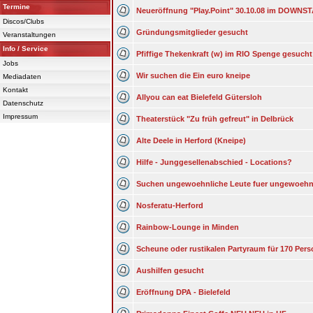
Termine
Neueröffnung "Play.Point" 30.10.08 im DOWNS
Discos/Clubs
Gründungsmitglieder gesucht
Veranstaltungen
Info / Service
Pfiffige Thekenkraft (w) im RIO Spenge gesucht
Jobs
Wir suchen die Ein euro kneipe
Mediadaten
Kontakt
Allyou can eat Bielefeld Gütersloh
Datenschutz
Impressum
Theaterstück "Zu früh gefreut" in Delbrück
Alte Deele in Herford (Kneipe)
Hilfe - Junggesellenabschied - Locations?
Suchen ungewoehnliche Leute fuer ungewoehn
Nosferatu-Herford
Rainbow-Lounge in Minden
Scheune oder rustikalen Partyraum für 170 Per
Aushilfen gesucht
Eröffnung DPA - Bielefeld