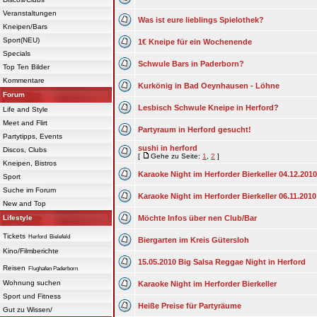
Veranstaltungen
Was ist eure lieblings Spielothek?
Kneipen/Bars
Sport(NEU)
1€ Kneipe für ein Wochenende
Specials
Schwule Bars in Paderborn?
Top Ten Bilder
Kommentare
Kurkönig in Bad Oeynhausen - Löhne
Forum
Lesbisch Schwule Kneipe in Herford?
Life and Style
Meet and Flirt
Partyraum in Herford gesucht!
Partytipps, Events
sushi in herford
Discos, Clubs
[
Gehe zu Seite:
1
,
2
]
Kneipen, Bistros
Karaoke Night im Herforder Bierkeller 04.12.2010
Sport
Suche im Forum
Karaoke Night im Herforder Bierkeller 06.11.2010
New and Top
Lifestyle
Möchte Infos über nen Club/Bar
Tickets
Herford
Bielefeld
Biergarten im Kreis Gütersloh
Kino/Filmberichte
15.05.2010 Big Salsa Reggae Night in Herford
Reisen
Flughafen Paderborn
Wohnung suchen
Karaoke Night im Herforder Bierkeller
Sport und Fitness
Heiße Preise für Partyräume
Gut zu Wissen/