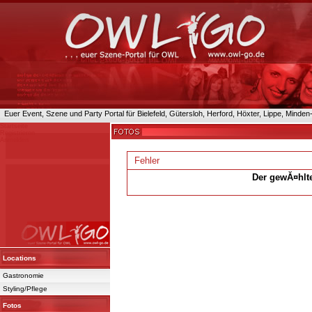
Euer Event, Szene und Party Portal für Bielefeld, Gütersloh, Herford, Höxter, Lippe, Minde
Startseite
Registrieren
Anmelden
Fehler
Der gewĂ¤hlte
Powered 
Locations
Gastronomie
Styling/Pflege
Fotos