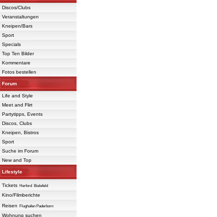
Discos/Clubs
Veranstaltungen
Kneipen/Bars
Sport
Specials
Top Ten Bilder
Kommentare
Fotos bestellen
Forum
Life and Style
Meet and Flirt
Partytipps, Events
Discos, Clubs
Kneipen, Bistros
Sport
Suche im Forum
New and Top
Lifestyle
Tickets
Herford
Bielefeld
Kino/Filmberichte
Reisen
Flughafen Paderborn
Wohnung suchen