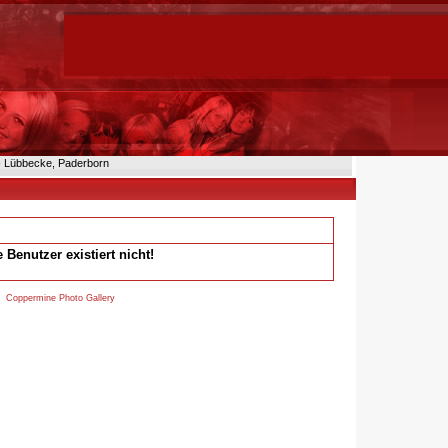
n- Lübbecke, Paderborn
 Benutzer existiert nicht!
by
Coppermine Photo Gallery