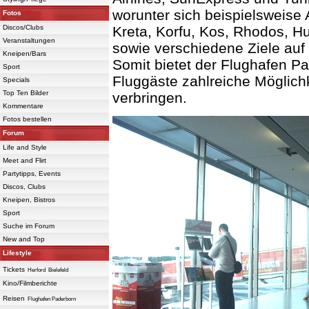
worunter sich beispielsweise 
Fotos
Discos/Clubs
Kreta, Korfu, Kos, Rhodos, H
Veranstaltungen
sowie verschiedene Ziele auf
Kneipen/Bars
Somit bietet der Flughafen Pa
Sport
Fluggäste zahlreiche Möglich
Specials
Top Ten Bilder
verbringen.
Kommentare
Fotos bestellen
Forum
Life and Style
Meet and Flirt
Partytipps, Events
Discos, Clubs
Kneipen, Bistros
Sport
Suche im Forum
New and Top
Lifestyle
Tickets
Herford
Bielefeld
Kino/Filmberichte
Reisen
Flughafen Paderborn