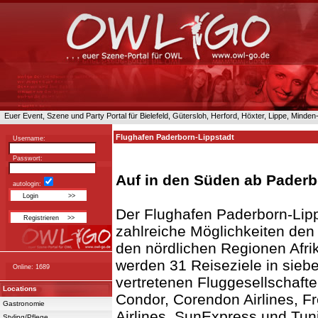
Euer Event, Szene und Party Portal für Bielefeld, Gütersloh, Herford, Höxter, Lippe, Minde
Flughafen Paderborn-Lippstadt
Username:
Passwort:
Auf in den Süden ab Paderb
autologin:
Der Flughafen Paderborn-Lip
zahlreiche Möglichkeiten den
den nördlichen Regionen Afri
werden 31 Reiseziele in sieb
Online: 1689
vertretenen Fluggesellschaften
Locations
Condor, Corendon Airlines, Fr
Gastronomie
Airlines, SunExpress und Tun
Styling/Pflege