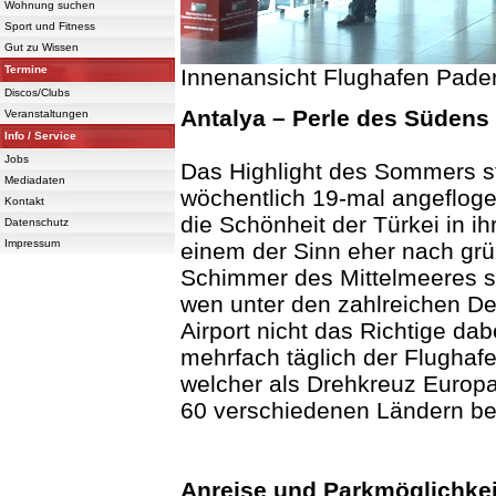
Wohnung suchen
Sport und Fitness
Gut zu Wissen
Termine
Innenansicht Flughafen Pade
Discos/Clubs
Antalya – Perle des Südens
Veranstaltungen
Info / Service
Jobs
Das Highlight des Sommers st
Mediadaten
wöchentlich 19-mal angefloge
Kontakt
die Schönheit der Türkei in i
Datenschutz
Impressum
einem der Sinn eher nach gr
Schimmer des Mittelmeeres ste
wen unter den zahlreichen De
Airport nicht das Richtige dabe
mehrfach täglich der Flughaf
welcher als Drehkreuz Europas
60 verschiedenen Ländern be
Anreise und Parkmöglichke