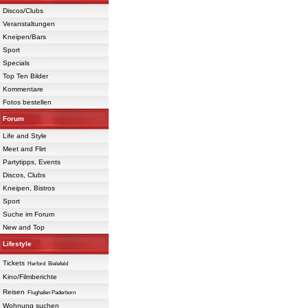
Discos/Clubs
Veranstaltungen
Kneipen/Bars
Sport
Specials
Top Ten Bilder
Kommentare
Fotos bestellen
Forum
Life and Style
Meet and Flirt
Partytipps, Events
Discos, Clubs
Kneipen, Bistros
Sport
Suche im Forum
New and Top
Lifestyle
Tickets
Herford
Bielefeld
Kino/Filmberichte
Reisen
Flughafen Paderborn
Wohnung suchen