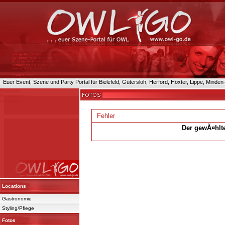
Euer Event, Szene und Party Portal für Bielefeld, Gütersloh, Herford, Höxter, Lippe, Minde
Startseite
Registrieren
Anmelden
Fehler
Der gewĂ¤hlte
Powered 
Locations
Gastronomie
Styling/Pflege
Fotos