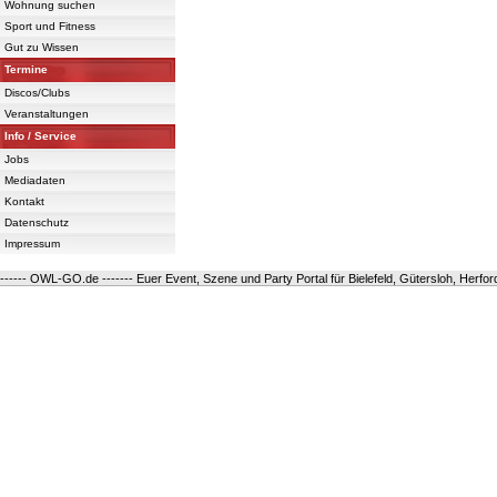
Wohnung suchen
Sport und Fitness
Gut zu Wissen
Termine
Discos/Clubs
Veranstaltungen
Info / Service
Jobs
Mediadaten
Kontakt
Datenschutz
Impressum
------ OWL-GO.de ------- Euer Event, Szene und Party Portal für Bielefeld, Gütersloh, Herfo