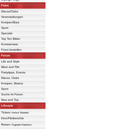
Fotos
Discos/Clubs
Veranstaltungen
Kneipen/Bars
Sport
Specials
Top Ten Bilder
Kommentare
Fotos bestellen
Forum
Life and Style
Meet and Flirt
Partytipps, Events
Discos, Clubs
Kneipen, Bistros
Sport
Suche im Forum
New and Top
Lifestyle
Tickets
Herford
Bielefeld
Kino/Filmberichte
Reisen
Flughafen Paderborn