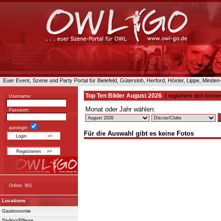
Euer Event, Szene und Party Portal für Bielefeld, Gütersloh, Herford, Höxter, Lippe, Minde
Top Ten Bilder August 2026
( registriere dich kost
Username:
Monat oder Jahr wählen:
Passwort:
autologin:
Für die Auswahl gibt es keine Fotos
Online: 901
Locations
Gastronomie
Styling/Pflege