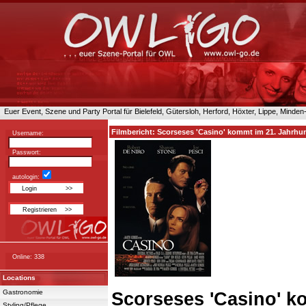
Euer Event, Szene und Party Portal für Bielefeld, Gütersloh, Herford, Höxter, Lippe, Minde
Filmbericht: Scorseses 'Casino' kommt im 21. Jahrhu
Username:
Passwort:
autologin:
Online: 338
Locations
Gastronomie
Scorseses 'Casino' k
Styling/Pflege