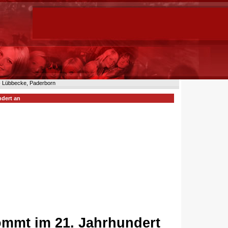
n- Lübbecke, Paderborn
ndert an
ommt im 21. Jahrhundert