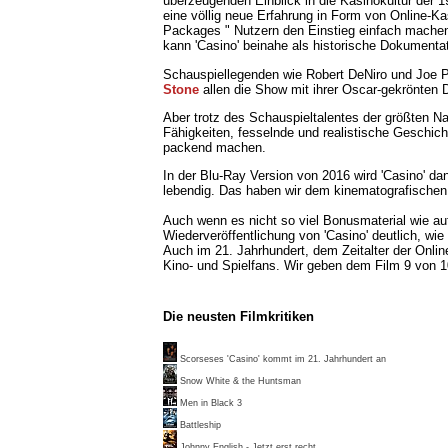
überzeugenden Einblick in die Kasinokultur der 1
eine völlig neue Erfahrung in Form von Online-K
Packages " Nutzern den Einstieg einfach mache
kann 'Casino' beinahe als historische Dokumenta
Schauspiellegenden wie Robert DeNiro und Joe P
Stone
allen die Show mit ihrer Oscar-gekrönten D
Aber trotz des Schauspieltalentes der größten N
Fähigkeiten, fesselnde und realistische Geschich
packend machen.
In der Blu-Ray Version von 2016 wird 'Casino' d
lebendig. Das haben wir dem kinematografischen
Auch wenn es nicht so viel Bonusmaterial wie auf
Wiederveröffentlichung von 'Casino' deutlich, wie
Auch im 21. Jahrhundert, dem Zeitalter der Onlin
Kino- und Spielfans. Wir geben dem Film 9 von 1
Die neusten Filmkritiken
Scorseses 'Casino' kommt im 21. Jahrhundert an
Snow White & the Huntsman
Men in Black 3
Battleship
Johnny English - Jetzt erst recht