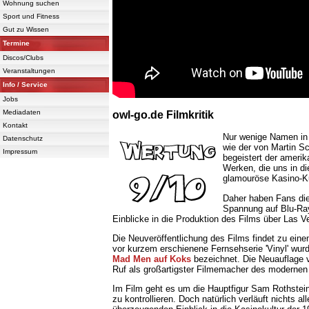
Wohnung suchen
Sport und Fitness
Gut zu Wissen
Termine
Discos/Clubs
Veranstaltungen
Info / Service
Jobs
Mediadaten
owl-go.de Filmkritik
Kontakt
Nur wenige Namen in 
Datenschutz
wie der von Martin S
Impressum
begeistert der ameri
Werken, die uns in di
glamouröse Kasino-K
Daher haben Fans die
Spannung auf Blu-Ray
Einblicke in die Produktion des Films über Las
Die Neuveröffentlichung des Films findet zu ein
vor kurzem erschienene Fernsehserie 'Vinyl' wurd
Mad Men auf Koks
bezeichnet. Die Neuauflage v
Ruf als großartigster Filmemacher des modernen Z
Im Film geht es um die Hauptfigur Sam Rothstein
zu kontrollieren. Doch natürlich verläuft nichts a