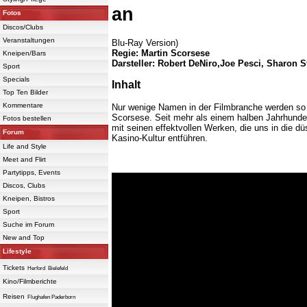
an
Fotos
Discos/Clubs
Veranstaltungen
Blu-Ray Version)
Regie: Martin Scorsese
Kneipen/Bars
Darsteller: Robert DeNiro,Joe Pesci, Sharon 
Sport
Specials
Inhalt
Top Ten Bilder
Kommentare
Nur wenige Namen in der Filmbranche werden so 
Scorsese. Seit mehr als einem halben Jahrhunde
Fotos bestellen
mit seinen effektvollen Werken, die uns in die d
Forum
Kasino-Kultur entführen.
Life and Style
Meet and Flirt
Partytipps, Events
Discos, Clubs
Kneipen, Bistros
Sport
Suche im Forum
New and Top
Lifestyle
Tickets
Herford
Bielefeld
Kino/Filmberichte
Reisen
Flughafen Paderborn