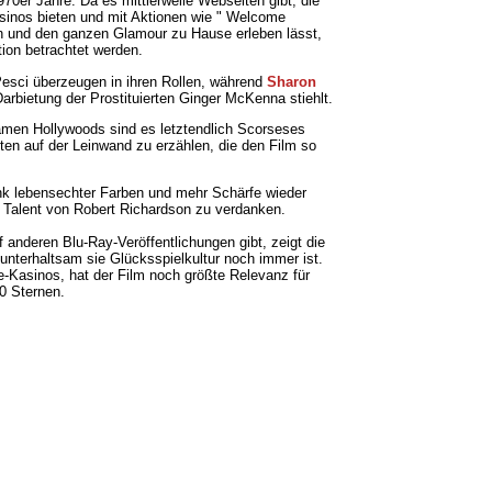
970er Jahre. Da es mittlerweile Webseiten gibt, die
asinos bieten und mit Aktionen wie " Welcome
n und den ganzen Glamour zu Hause erleben lässt,
tion betrachtet werden.
esci überzeugen in ihren Rollen, während
Sharon
arbietung der Prostituierten Ginger McKenna stiehlt.
amen Hollywoods sind es letztendlich Scorseses
ten auf der Leinwand zu erzählen, die den Film so
ank lebensechter Farben und mehr Schärfe wieder
 Talent von Robert Richardson zu verdanken.
 anderen Blu-Ray-Veröffentlichungen gibt, zeigt die
 unterhaltsam sie Glücksspielkultur noch immer ist.
e-Kasinos, hat der Film noch größte Relevanz für
0 Sternen.