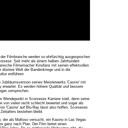
der Filmbranche werden so ehrfürchtig ausgesprochen
corsese. Seit mehr als einem halben Jahrhundert
kanische Filmemacher Kinofans mit seinen effektvollen
e düstere Welt der Bandenkriege und in die
ultur entführen.
 Jubiläumsversion seines Meisterwerks 'Casino' mit
 erwartet. Es werden höhere Qualität und bessere
 Vegas versprochen.
em Wendepunkt in Scorseses Karriere statt, denn seine
e von vielen recht schlecht bewertet und sogar als
on 'Casino' auf Blu-Ray lässt also hoffen, Scorseses
eitalters bestehen bleibt.
, der als Mafioso versucht, ein Kasino in Las Vegas
lles ganz nach Plan. Der Film bietet einen