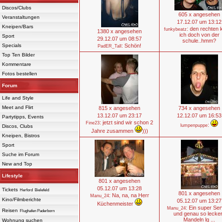
Discos/Clubs
605 x angesehen
Veranstaltungen
17.12.07 um 13:12
Kneipen/Bars
: den rechten 
funkybeatz
1380 x angesehen
ich doch von der
Sport
29.12.07 um 08:57
schule..hmm?
Specials
: Schön!
PadER_Tall
Top Ten Bilder
Kommentare
Fotos bestellen
Forum
Life and Style
Meet and Flirt
815 x angesehen
734 x angesehen
13.12.07 um 23:17
12.12.07 um 16:53
Partytipps, Events
: jetzt sind wir schon 2
Fine23
:
lumpenpuppe
Discos, Clubs
Jahre zusammen
)))
Kneipen, Bistros
Sport
Suche im Forum
New and Top
Lifestyle
801 x angesehen
05.12.07 um 13:28
Tickets
Herford
Bielefeld
801 x angesehen
: Na, na, na Herr
Manu_24
Kino/Filmberichte
05.12.07 um 13:27
Küchenmeister
: Ein super Ser
Manu_24
Reisen
Flughafen Paderborn
und genau so lecke
Mandeln lg ...
Wohnung suchen