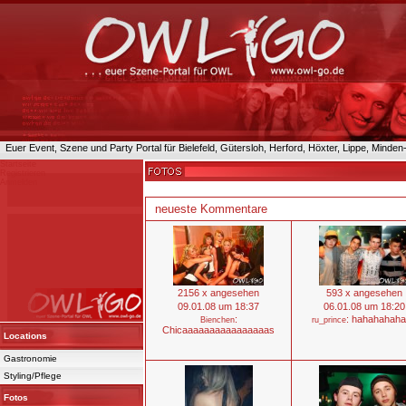
Euer Event, Szene und Party Portal für Bielefeld, Gütersloh, Herford, Höxter, Lippe, Minde
Startseite
Registrieren
Anmelden
neueste Kommentare
2156 x angesehen
593 x angesehen
09.01.08 um 18:37
06.01.08 um 18:20
:
: hahahahah
Bienchen
ru_prince
Chicaaaaaaaaaaaaaaaas
Locations
Gastronomie
Styling/Pflege
Fotos