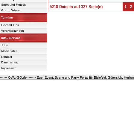
Sport und Fitness
5218 Dateien auf 327 Seite(n)
1
2
Gut zu Wissen
Termine
Powered 
Discos/Clubs
Veranstaltungen
Info / Service
Jobs
Mediadaten
Kontakt
Datenschutz
Impressum
------ OWL-GO.de ------- Euer Event, Szene und Party Portal für Bielefeld, Gütersloh, Herfo