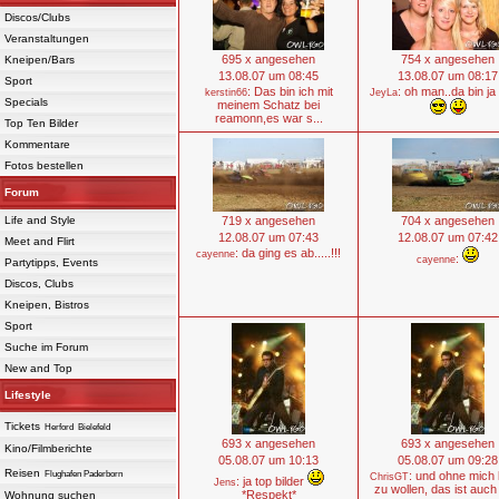
Discos/Clubs
Veranstaltungen
695 x angesehen
754 x angesehen
Kneipen/Bars
13.08.07 um 08:45
13.08.07 um 08:17
Sport
: Das bin ich mit
: oh man..da bin ja
kerstin66
JeyLa
Specials
meinem Schatz bei
reamonn,es war s...
Top Ten Bilder
Kommentare
Fotos bestellen
Forum
Life and Style
719 x angesehen
704 x angesehen
12.08.07 um 07:43
12.08.07 um 07:42
Meet and Flirt
: da ging es ab.....!!!
cayenne
:
cayenne
Partytipps, Events
Discos, Clubs
Kneipen, Bistros
Sport
Suche im Forum
New and Top
Lifestyle
Tickets
Herford
Bielefeld
693 x angesehen
693 x angesehen
Kino/Filmberichte
05.08.07 um 10:13
05.08.07 um 09:28
Reisen
Flughafen Paderborn
: und ohne mich 
ChrisGT
: ja top bilder
Jens
zu wollen, das ist auch
*Respekt*
Wohnung suchen