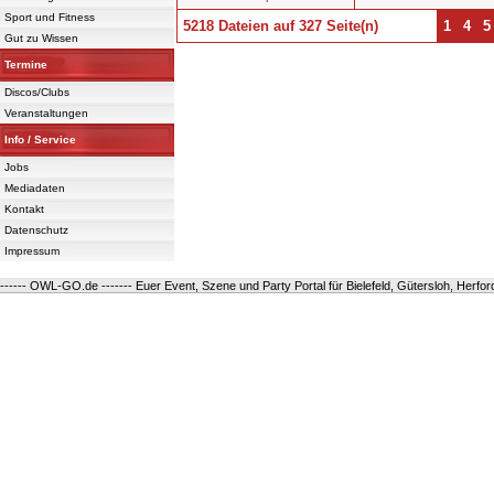
Sport und Fitness
5218 Dateien auf 327 Seite(n)
1
4
5
Gut zu Wissen
Termine
Powered 
Discos/Clubs
Veranstaltungen
Info / Service
Jobs
Mediadaten
Kontakt
Datenschutz
Impressum
------ OWL-GO.de ------- Euer Event, Szene und Party Portal für Bielefeld, Gütersloh, Herfo