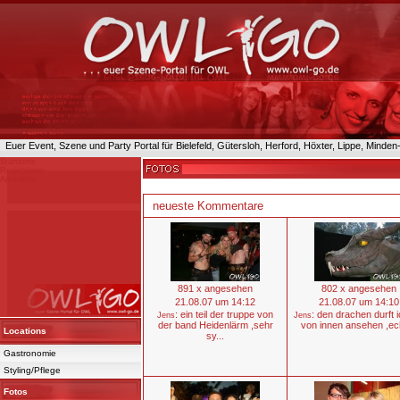
Euer Event, Szene und Party Portal für Bielefeld, Gütersloh, Herford, Höxter, Lippe, Minde
Startseite
Registrieren
Anmelden
neueste Kommentare
891 x angesehen
802 x angesehen
21.08.07 um 14:12
21.08.07 um 14:10
: ein teil der truppe von
: den drachen durft i
Jens
Jens
der band Heidenlärm ,sehr
von innen ansehen ,ech
Locations
sy...
Gastronomie
Styling/Pflege
Fotos