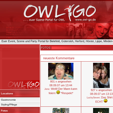
Euer Event, Szene und Party Portal für Bielefeld, Gütersloh, Herford, Höxter, Lippe, Minde
Startseite
Registrieren
Anmelden
neueste Kommentare
801 x angesehen
08.09.07 um 13:44
: WoW Der Mann kann
Jens
927 x angesehen
feiern
*Respekt*
Locations
08.09.07 um 13:13
: Das Shirt 
LuckySeven
Gastronomie
ECHT
Styling/Pflege
Fotos