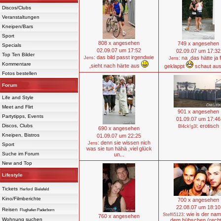
Discos/Clubs
Veranstaltungen
Kneipen/Bars
Sport
808 x angesehen
749 x angesehen
Specials
02.09.07 um 17:52
02.09.07 um 17:32
Top Ten Bilder
: das bild passt irgendwie
: na ,das hätte ja 
Jens
Jens
Kommentare
,sieht nach härte aus
geklappt
schaut aus 
Fotos bestellen
Forum
Life and Style
Meet and Flirt
901 x angesehen
Partytipps, Events
01.09.07 um 17:46
Discos, Clubs
: erotisch
Bl4ck!g3l
690 x angesehen
Kneipen, Bistros
01.09.07 um 22:25
: denn sie wissen nich
Jens
Sport
was sie tun hähä ,viel glück
Suche im Forum
un...
New and Top
Lifestyle
Tickets
Herford
Bielefeld
Kino/Filmberichte
700 x angesehen
22.08.07 um 18:10
Reisen
Flughafen Paderborn
: wie is der na
Steffi5123
760 x angesehen
Wohnung suchen
dem hübschen (rech