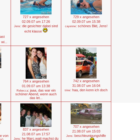
727 x angesehen
729 x angesehen
02.09.07 um 17:26
02.09.07 um 15:38
: die gesichter dabei sind
: schönes Bild, Jens!
Jens
cayenne
echt klasse
fast
wi...
742 x angesehen
764 x angesehen
31.08.07 um 16:04
01.09.07 um 13:38
: haa, den kenn ich doch
: jaaa, das war ein
trine
Rebecca
schöner Abend, wenn auch
das let...
707 x angesehen
837 x angesehen
21.08.07 um 15:03
21.08.07 um 17:57
me von
: beschleunigungshilfe
Jens
: he Marc,watt machst du
Jens
ts)