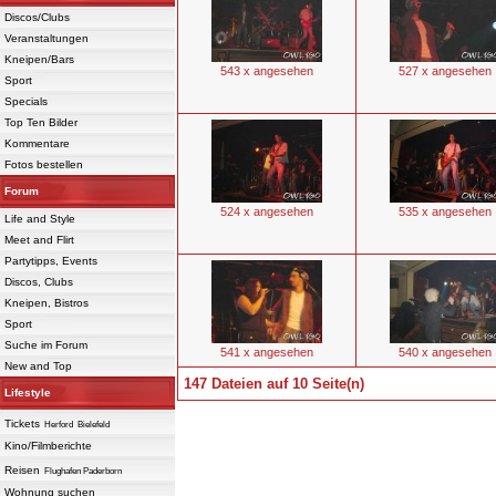
Discos/Clubs
Veranstaltungen
Kneipen/Bars
543 x angesehen
527 x angesehen
Sport
Specials
Top Ten Bilder
Kommentare
Fotos bestellen
Forum
524 x angesehen
535 x angesehen
Life and Style
Meet and Flirt
Partytipps, Events
Discos, Clubs
Kneipen, Bistros
Sport
Suche im Forum
541 x angesehen
540 x angesehen
New and Top
147 Dateien auf 10 Seite(n)
Lifestyle
Tickets
Herford
Bielefeld
Powered 
Kino/Filmberichte
Reisen
Flughafen Paderborn
Wohnung suchen