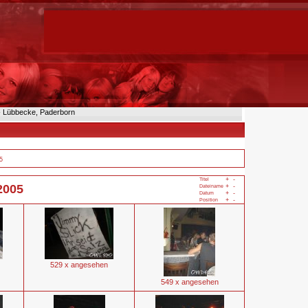
n- Lübbecke, Paderborn
5
+
-
Titel
2005
+
-
Dateiname
+
-
Datum
+
-
Position
529 x angesehen
549 x angesehen