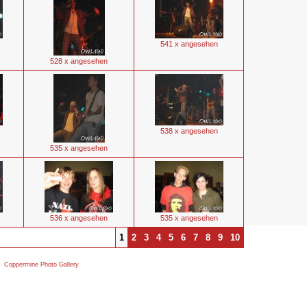
541 x angesehen
528 x angesehen
538 x angesehen
535 x angesehen
536 x angesehen
535 x angesehen
1
2
3
4
5
6
7
8
9
10
by
Coppermine Photo Gallery