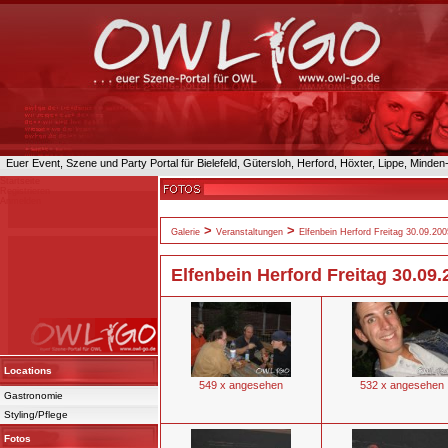
Euer Event, Szene und Party Portal für Bielefeld, Gütersloh, Herford, Höxter, Lippe, Minde
Startseite
Registrieren
Anmelden
>
>
Galerie
Veranstaltungen
Elfenbein Herford Freitag 30.09.200
Elfenbein Herford Freitag 30.09.
Locations
549 x angesehen
532 x angesehen
Gastronomie
Styling/Pflege
Fotos