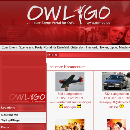
Euer Event, Szene und Party Portal für Bielefeld, Gütersloh, Herford, Höxter, Lippe, Minde
Startseite
Registrieren
Anmelden
neueste Kommentare
698 x angesehen
732 x angesehen
13.05.07 um 21:09
13.05.07 um 18:32
: verdammt laut die dinger
: 8-)starkes f
Jens
dixihelpup
aber goil
klasse
Locations
Gastronomie
Styling/Pflege
Fotos