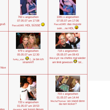
760 x angesehen
1081 x angesehen
07.05.07 um 17:08
07.05.07 um 17:06
 gruß
: das musste
Pascal1985
: HDL SÜSSE
Pascal1985
sein....ne HDL
979 x angesehen
718 x angesehen
05.05.07 um 12:30
05.05.07 um 09:43
: na chefes mal wieder
Bl4ck!g3l
:
(...)e bin ich
funky_star
stramm!!!
am limit gewesen
:lol...
Nice
703 x angesehen
01.05.07 um 14:44
: wo stand denn
MechaThomas
720 x angesehen
da nen kicker?
01.05.07 um 18:53
iden
: wer kennt diesen
dayanira