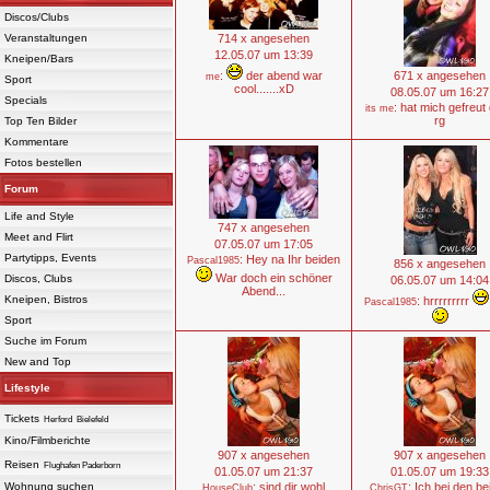
Discos/Clubs
Veranstaltungen
714 x angesehen
12.05.07 um 13:39
Kneipen/Bars
:
der abend war
671 x angesehen
me
Sport
cool.......xD
08.05.07 um 16:27
Specials
: hat mich gefreut
its me
rg
Top Ten Bilder
Kommentare
Fotos bestellen
Forum
Life and Style
747 x angesehen
Meet and Flirt
07.05.07 um 17:05
Partytipps, Events
: Hey na Ihr beiden
Pascal1985
856 x angesehen
War doch ein schöner
Discos, Clubs
06.05.07 um 14:04
Abend...
Kneipen, Bistros
: hrrrrrrrrr
Pascal1985
Sport
Suche im Forum
New and Top
Lifestyle
Tickets
Herford
Bielefeld
Kino/Filmberichte
907 x angesehen
907 x angesehen
Reisen
Flughafen Paderborn
01.05.07 um 21:37
01.05.07 um 19:33
Wohnung suchen
: sind dir wohl
: Ich bei den be
HouseClub
ChrisGT