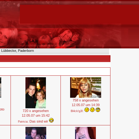
n- Lübbecke, Paderborn
758 x angesehen
12.05.07 um 14:39
oto
720 x angesehen
:
Bl4ck!g3l
12.05.07 um 15:42
: Das sind wir
Patricia