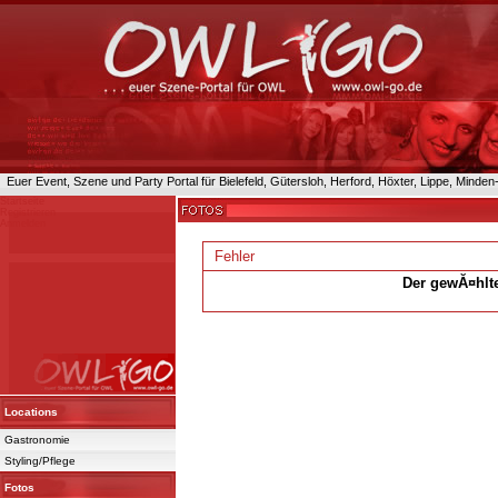
Euer Event, Szene und Party Portal für Bielefeld, Gütersloh, Herford, Höxter, Lippe, Minde
Startseite
Registrieren
Anmelden
Fehler
Der gewĂ¤hlte
Powered 
Locations
Gastronomie
Styling/Pflege
Fotos