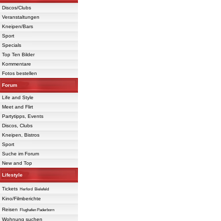
Discos/Clubs
Veranstaltungen
Kneipen/Bars
Sport
Specials
Top Ten Bilder
Kommentare
Fotos bestellen
Forum
Life and Style
Meet and Flirt
Partytipps, Events
Discos, Clubs
Kneipen, Bistros
Sport
Suche im Forum
New and Top
Lifestyle
Tickets
Herford
Bielefeld
Kino/Filmberichte
Reisen
Flughafen Paderborn
Wohnung suchen