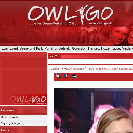
Euer Event, Szene und Party Portal für Bielefeld, Gütersloh, Herford, Höxter, Lippe, Minde
Startseite
Registrieren
Anmelden
>
>
Galerie
Veranstaltungen
Tanz in den Mai Minden Hahlen 20
Locations
Gastronomie
Styling/Pflege
Fotos