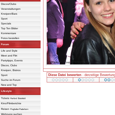
Discos/Clubs
Veranstaltungen
Kneipen/Bars
Sport
Specials
Top Ten Bilder
Kommentare
Fotos bestellen
Forum
Life and Style
Meet and Flirt
Partytipps, Events
Discos, Clubs
Kneipen, Bistros
Diese Datei bewerten
- derzeitige Bewertung
Sport
Suche im Forum
New and Top
Powered 
Lifestyle
Tickets
Herford
Bielefeld
Kino/Filmberichte
Reisen
Flughafen Paderborn
Wohnung suchen