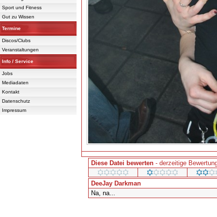
Sport und Fitness
Gut zu Wissen
Termine
Discos/Clubs
Veranstaltungen
Info / Service
Jobs
Mediadaten
Kontakt
Datenschutz
Impressum
Diese Datei bewerten
- derzeitige Bewertung
DeeJay Darkman
Na, na...
Powered 