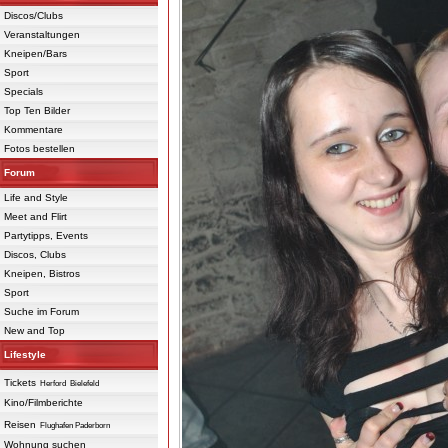
Discos/Clubs
Veranstaltungen
Kneipen/Bars
Sport
Specials
Top Ten Bilder
Kommentare
Fotos bestellen
Forum
Life and Style
Meet and Flirt
Partytipps, Events
Discos, Clubs
Kneipen, Bistros
Sport
Suche im Forum
New and Top
Lifestyle
Tickets
Herford
Bielefeld
Kino/Filmberichte
Reisen
Flughafen Paderborn
Wohnung suchen