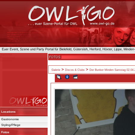
Euer Event, Szene und Party Portal für Bielefeld, Gütersloh, Herford, Höxter, Lippe, Minde
Startseite
Registrieren
Anmelden
>
>
Galerie
Discos & Clubs
Der Bunker Minden Samstag 02.04.
Locations
Gastronomie
Styling/Pflege
Fotos