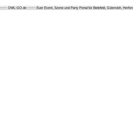
------ OWL-GO.de ------- Euer Event, Szene und Party Portal für Bielefeld, Gütersloh, Herfo