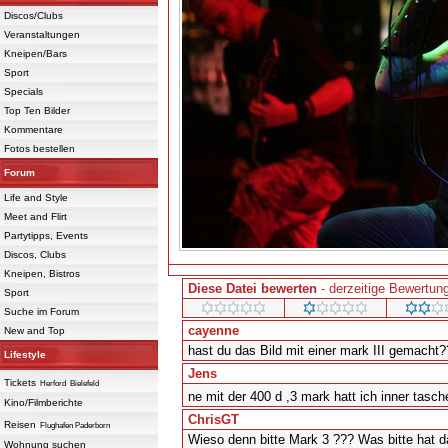
Discos/Clubs
Veranstaltungen
Kneipen/Bars
Sport
Specials
Top Ten Bilder
Kommentare
Fotos bestellen
Forum
Life and Style
Meet and Flirt
Partytipps, Events
Discos, Clubs
Kneipen, Bistros
Diese Datei bewerten
- derzeitige Bewertung
Sport
Suche im Forum
cayenne
New and Top
hast du das Bild mit einer mark III gemacht
Lifestyle
Jens
Tickets
Herford
Bielefeld
ne mit der 400 d ,3 mark hatt ich inner tasc
Kino/Filmberichte
ChrisGT
Reisen
Flughafen Paderborn
Wieso denn bitte Mark 3 ??? Was bitte hat d
Wohnung suchen