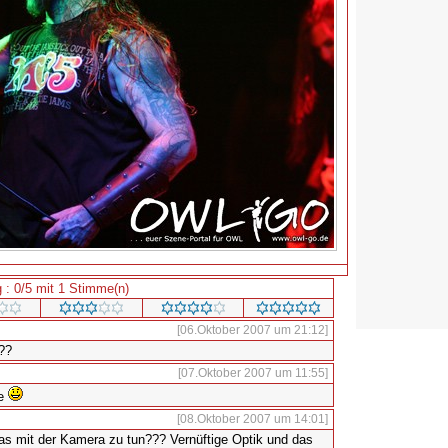
 : 0/5 mit 1 Stimme(n)
[06.Oktober 2007 um 21:12]
???
[07.Oktober 2007 um 11:55]
he
[08.Oktober 2007 um 14:01]
as mit der Kamera zu tun??? Vernüftige Optik und das