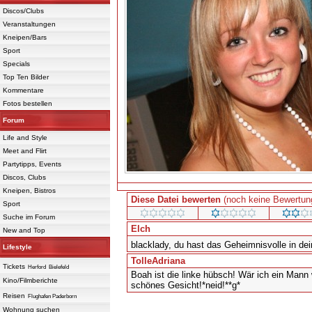
Discos/Clubs
Veranstaltungen
Kneipen/Bars
Sport
Specials
Top Ten Bilder
Kommentare
Fotos bestellen
Forum
Life and Style
Meet and Flirt
Partytipps, Events
Discos, Clubs
Kneipen, Bistros
Diese Datei bewerten
(noch keine Bewertun
Sport
Suche im Forum
Elch
New and Top
blacklady, du hast das Geheimnisvolle in dei
Lifestyle
TolleAdriana
Tickets
Herford
Bielefeld
Boah ist die linke hübsch! Wär ich ein Mann 
Kino/Filmberichte
schönes Gesicht!*neid!**g*
Reisen
Flughafen Paderborn
Powered 
Wohnung suchen