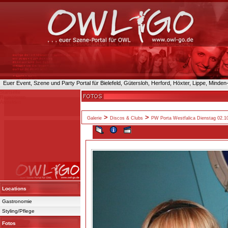
Euer Event, Szene und Party Portal für Bielefeld, Gütersloh, Herford, Höxter, Lippe, Minde
Startseite
Registrieren
Anmelden
>
>
Galerie
Discos & Clubs
PW Porta Westfalica Dienstag 02.1
Locations
Gastronomie
Styling/Pflege
Fotos