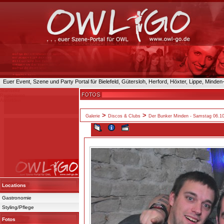
Euer Event, Szene und Party Portal für Bielefeld, Gütersloh, Herford, Höxter, Lippe, Minde
Startseite
Registrieren
Anmelden
>
>
Galerie
Discos & Clubs
Der Bunker Minden - Samstag 06.1
Locations
Gastronomie
Styling/Pflege
Fotos