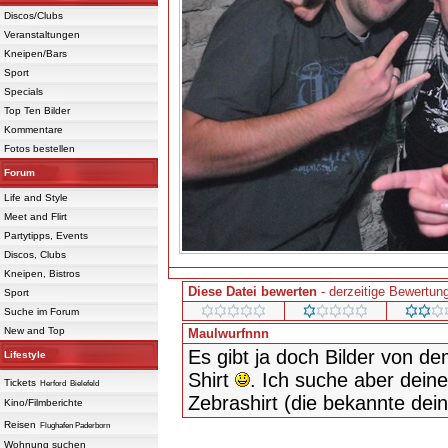
Discos/Clubs
Veranstaltungen
Kneipen/Bars
Sport
Specials
Top Ten Bilder
Kommentare
Fotos bestellen
Forum
Life and Style
Meet and Flirt
Partytipps, Events
Discos, Clubs
Kneipen, Bistros
Diese Datei bewerten
- derzeitige Bewertung
Sport
Suche im Forum
New and Top
Maulwurfnnn
Es gibt ja doch Bilder von d
Lifestyle
Shirt
. Ich suche aber dein
Tickets
Herford
Bielefeld
Zebrashirt (die bekannte dei
Kino/Filmberichte
Reisen
Flughafen Paderborn
Powered 
Wohnung suchen