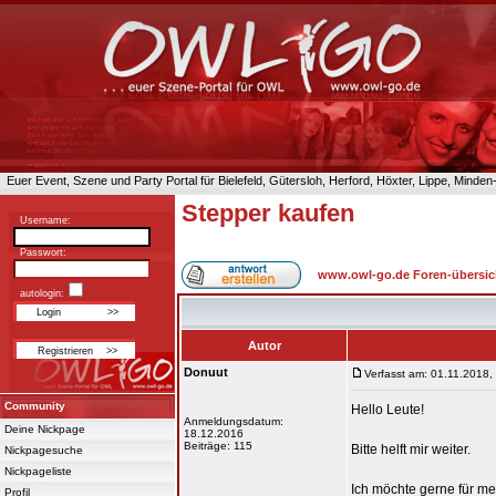
Euer Event, Szene und Party Portal für Bielefeld, Gütersloh, Herford, Höxter, Lippe, Minde
Stepper kaufen
Username:
Passwort:
www.owl-go.de Foren-übersic
autologin:
Autor
Donuut
Verfasst am: 01.11.2018,
Community
Hello Leute!
Anmeldungsdatum:
Deine Nickpage
18.12.2016
Beiträge: 115
Bitte helft mir weiter.
Nickpagesuche
Nickpageliste
Ich möchte gerne für me
Profil