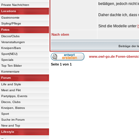
betätigen, jedoch nicht
Private Nachrichten
Locations
Daher dachte ich, dass 
Gastronomie
Styling/Pflege
Sind die Modelle unter
Fotos
Nach oben
Discos/Clubs
Veranstaltungen
Beiträge der l
Kneipen/Bars
Sport(NEU)
www.owl-go.de Foren-übersic
Specials
Seite
1
von
1
Top Ten Bilder
Kommentare
Forum
Life and Style
Meet and Flirt
Partytipps, Events
Discos, Clubs
Kneipen, Bistros
Sport
Suche im Forum
New and Top
Lifestyle