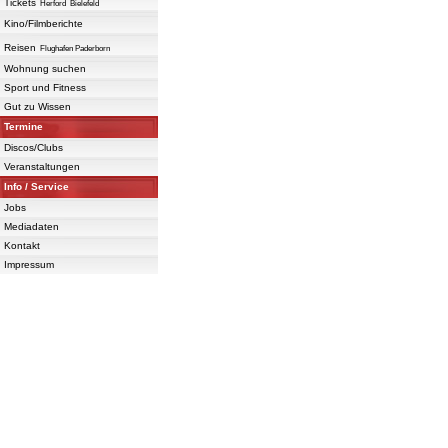
Tickets
Herford
Bielefeld
Kino/Filmberichte
Reisen
Flughafen Paderborn
Wohnung suchen
Sport und Fitness
Gut zu Wissen
Termine
Discos/Clubs
Veranstaltungen
Info / Service
Jobs
Mediadaten
Kontakt
Impressum