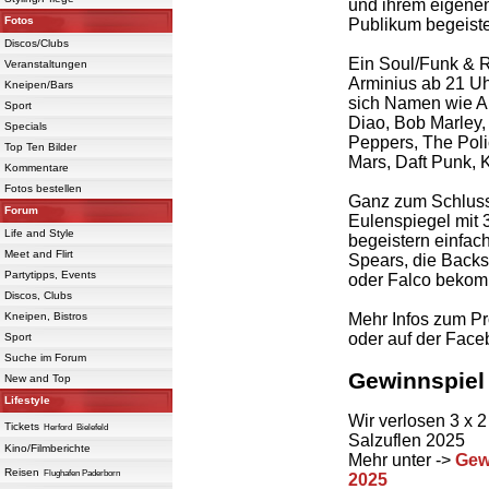
und ihrem eigenen
Fotos
Publikum begeiste
Discos/Clubs
Ein Soul/Funk & R
Veranstaltungen
Arminius ab 21 Uhr
Kneipen/Bars
sich Namen wie A
Sport
Diao, Bob Marley,
Specials
Peppers, The Poli
Top Ten Bilder
Mars, Daft Punk, 
Kommentare
Fotos bestellen
Ganz zum Schluss a
Forum
Eulenspiegel mit
Life and Style
begeistern einfac
Meet and Flirt
Spears, die Backst
Partytipps, Events
oder Falco bekomm
Discos, Clubs
Mehr Infos zum P
Kneipen, Bistros
oder auf der Face
Sport
Suche im Forum
Gewinnspiel
New and Top
Lifestyle
Wir verlosen 3 x 
Tickets
Herford
Bielefeld
Salzuflen 2025
Kino/Filmberichte
Mehr unter ->
Gew
Reisen
Flughafen Paderborn
2025