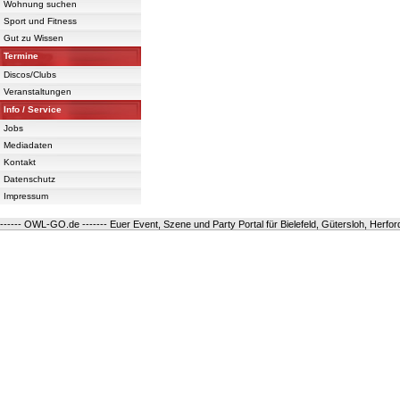
Wohnung suchen
Sport und Fitness
Gut zu Wissen
Termine
Discos/Clubs
Veranstaltungen
Info / Service
Jobs
Mediadaten
Kontakt
Datenschutz
Impressum
------ OWL-GO.de ------- Euer Event, Szene und Party Portal für Bielefeld, Gütersloh, Herfo