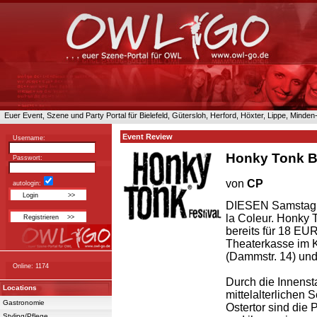
Euer Event, Szene und Party Portal für Bielefeld, Gütersloh, Herford, Höxter, Lippe, Minde
Event Review
Username:
Honky Tonk B
Passwort:
von
CP
autologin:
DIESEN Samstag g
la Coleur. Honky T
bereits für 18 EUR 
Theaterkasse im 
(Dammstr. 14) und
Online: 1174
Durch die Innenst
Locations
mittelalterlichen
Gastronomie
Ostertor sind die 
Styling/Pflege