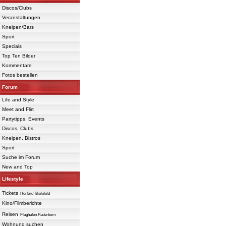
Discos/Clubs
Veranstaltungen
Kneipen/Bars
Sport
Specials
Top Ten Bilder
Kommentare
Fotos bestellen
Forum
Life and Style
Meet and Flirt
Partytipps, Events
Discos, Clubs
Kneipen, Bistros
Sport
Suche im Forum
New and Top
Lifestyle
Tickets
Herford
Bielefeld
Kino/Filmberichte
Reisen
Flughafen Paderborn
Wohnung suchen