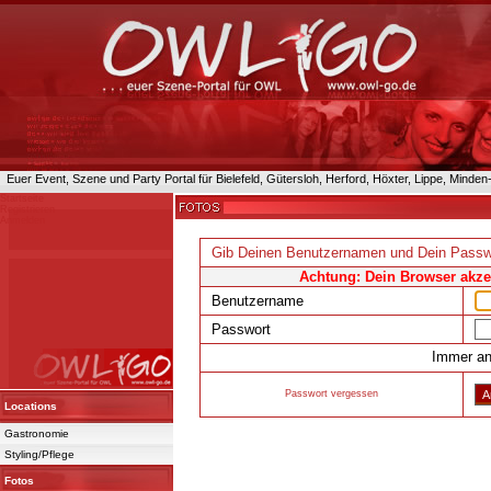
Euer Event, Szene und Party Portal für Bielefeld, Gütersloh, Herford, Höxter, Lippe, Minde
Startseite
Registrieren
Anmelden
Gib Deinen Benutzernamen und Dein Passw
Achtung: Dein Browser akzep
Benutzername
Passwort
Immer an
Passwort vergessen
Locations
Gastronomie
Powered 
Styling/Pflege
Fotos