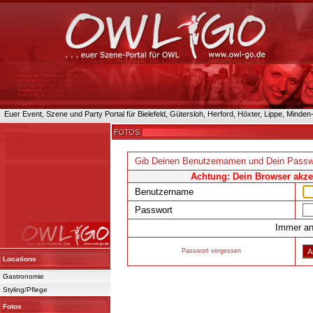
Euer Event, Szene und Party Portal für Bielefeld, Gütersloh, Herford, Höxter, Lippe, Minde
Startseite
Registrieren
Anmelden
Gib Deinen Benutzernamen und Dein Passw
Achtung: Dein Browser akzep
Benutzername
Passwort
Immer an
Passwort vergessen
Locations
Gastronomie
Powered 
Styling/Pflege
Fotos