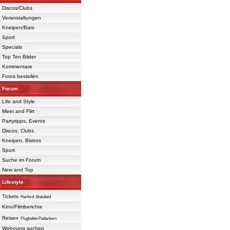
Discos/Clubs
Veranstaltungen
Kneipen/Bars
Sport
Specials
Top Ten Bilder
Kommentare
Fotos bestellen
Forum
Life and Style
Meet and Flirt
Partytipps, Events
Discos, Clubs
Kneipen, Bistros
Sport
Suche im Forum
New and Top
Lifestyle
Tickets
Herford
Bielefeld
Kino/Filmberichte
Reisen
Flughafen Paderborn
Wohnung suchen