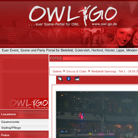
Euer Event, Szene und Party Portal für Bielefeld, Gütersloh, Herford, Höxter, Lippe, Minde
Startseite
Registrieren
Anmelden
>
>
Galerie
Discos & Clubs
Mediahall Samstag - Teil 1 - 26.03.
Locations
Gastronomie
Styling/Pflege
Fotos