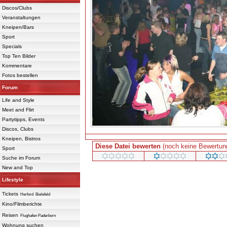
Discos/Clubs
Veranstaltungen
Kneipen/Bars
Sport
Specials
Top Ten Bilder
Kommentare
Fotos bestellen
Forum
Life and Style
Meet and Flirt
Partytipps, Events
Discos, Clubs
Kneipen, Bistros
Diese Datei bewerten
(noch keine Bewertun
Sport
Suche im Forum
New and Top
Powered 
Lifestyle
Tickets
Herford
Bielefeld
Kino/Filmberichte
Reisen
Flughafen Paderborn
Wohnung suchen