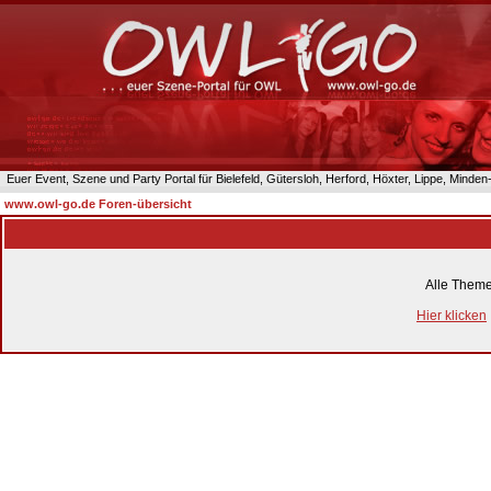
Euer Event, Szene und Party Portal für Bielefeld, Gütersloh, Herford, Höxter, Lippe, Minde
www.owl-go.de Foren-übersicht
Alle Theme
Hier klicken