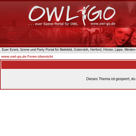
Euer Event, Szene und Party Portal für Bielefeld, Gütersloh, Herford, Höxter, Lippe, Minde
www.owl-go.de Foren-übersicht
Dieses Thema ist gesperrt, du