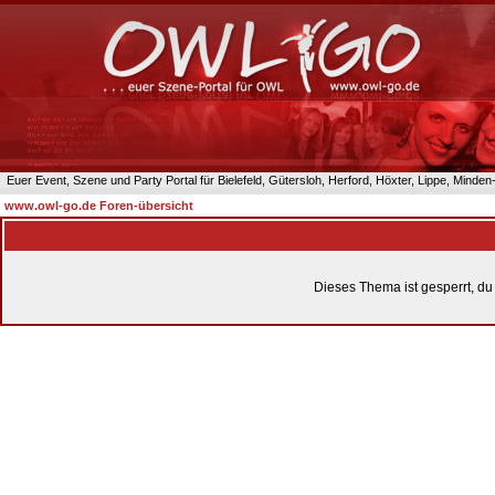
Euer Event, Szene und Party Portal für Bielefeld, Gütersloh, Herford, Höxter, Lippe, Minde
www.owl-go.de Foren-übersicht
Dieses Thema ist gesperrt, du