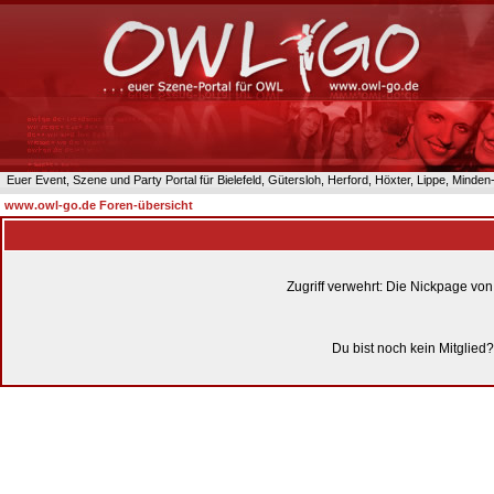
Euer Event, Szene und Party Portal für Bielefeld, Gütersloh, Herford, Höxter, Lippe, Minde
www.owl-go.de Foren-übersicht
Zugriff verwehrt: Die Nickpage vo
Du bist noch kein Mitglied?