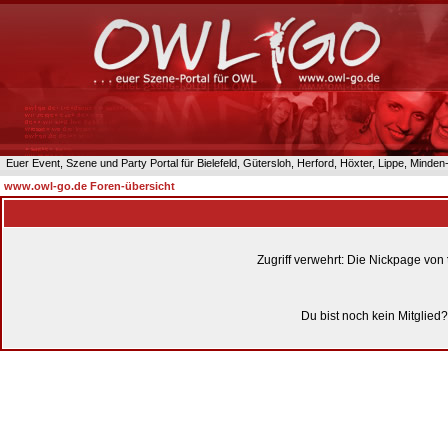
Euer Event, Szene und Party Portal für Bielefeld, Gütersloh, Herford, Höxter, Lippe, Minde
www.owl-go.de Foren-übersicht
Zugriff verwehrt: Die Nickpage von
Du bist noch kein Mitglied?