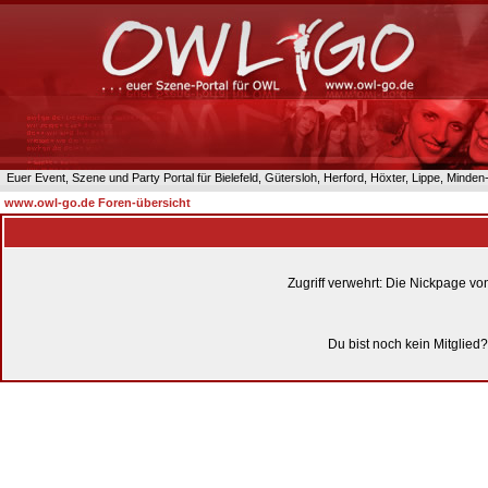
Euer Event, Szene und Party Portal für Bielefeld, Gütersloh, Herford, Höxter, Lippe, Minde
www.owl-go.de Foren-übersicht
Zugriff verwehrt: Die Nickpage v
Du bist noch kein Mitglied?