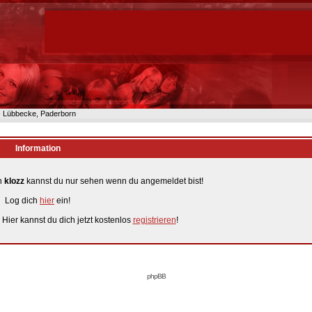
n- Lübbecke, Paderborn
Information
on
klozz
kannst du nur sehen wenn du angemeldet bist!
Log dich
hier
ein!
 Hier kannst du dich jetzt kostenlos
registrieren
!
phpBB