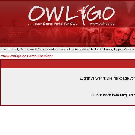
Euer Event, Szene und Party Portal für Bielefeld, Gütersloh, Herford, Höxter, Lippe, Minde
www.owl-go.de Foren-übersicht
Zugriff verwehrt: Die Nickpage v
Du bist noch kein Mitglied?