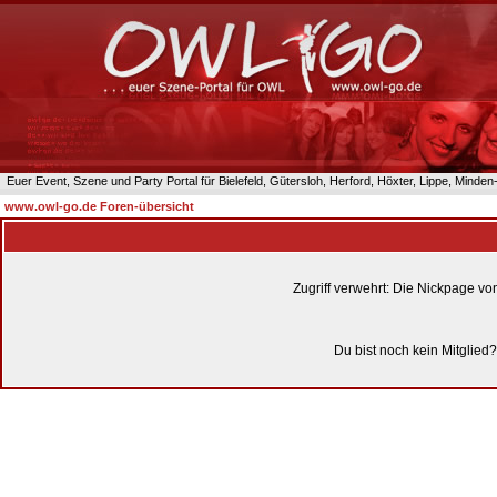
Euer Event, Szene und Party Portal für Bielefeld, Gütersloh, Herford, Höxter, Lippe, Minde
www.owl-go.de Foren-übersicht
Zugriff verwehrt: Die Nickpage v
Du bist noch kein Mitglied?