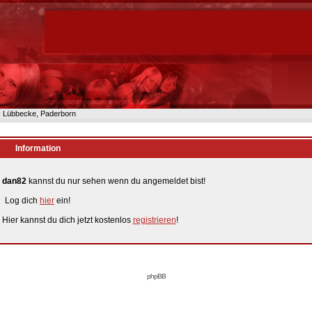
n- Lübbecke, Paderborn
Information
n
dan82
kannst du nur sehen wenn du angemeldet bist!
Log dich
hier
ein!
 Hier kannst du dich jetzt kostenlos
registrieren
!
phpBB