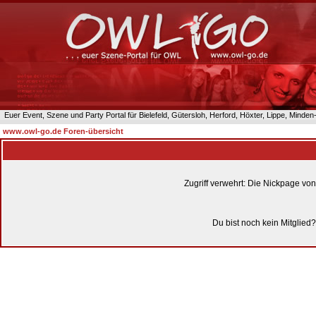
Euer Event, Szene und Party Portal für Bielefeld, Gütersloh, Herford, Höxter, Lippe, Minde
www.owl-go.de Foren-übersicht
Zugriff verwehrt: Die Nickpage vo
Du bist noch kein Mitglied?