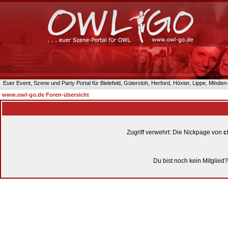
Euer Event, Szene und Party Portal für Bielefeld, Gütersloh, Herford, Höxter, Lippe, Minde
www.owl-go.de Foren-übersicht
Zugriff verwehrt: Die Nickpage von
c
Du bist noch kein Mitglied?