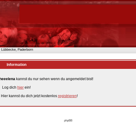
n- Lübbecke, Paderborn
Information
heeelena
kannst du nur sehen wenn du angemeldet bist!
Log dich
hier
ein!
 Hier kannst du dich jetzt kostenlos
registrieren
!
phpBB