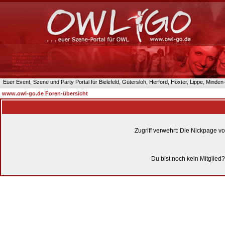
Euer Event, Szene und Party Portal für Bielefeld, Gütersloh, Herford, Höxter, Lippe, Minde
www.owl-go.de Foren-übersicht
Zugriff verwehrt: Die Nickpage v
Du bist noch kein Mitglied?