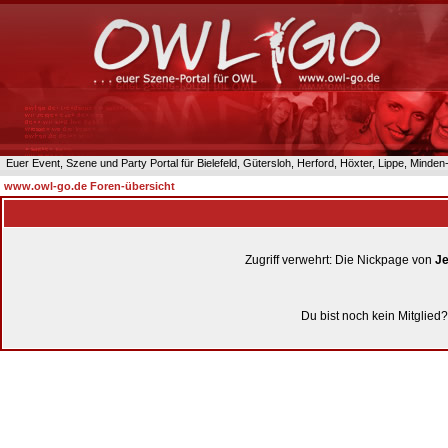
Euer Event, Szene und Party Portal für Bielefeld, Gütersloh, Herford, Höxter, Lippe, Minde
www.owl-go.de Foren-übersicht
Zugriff verwehrt: Die Nickpage von
J
Du bist noch kein Mitglied?