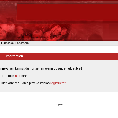
n- Lübbecke, Paderborn
Information
enny-chan
kannst du nur sehen wenn du angemeldet bist!
Log dich
hier
ein!
 Hier kannst du dich jetzt kostenlos
registrieren
!
phpBB