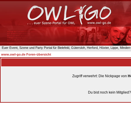
Euer Event, Szene und Party Portal für Bielefeld, Gütersloh, Herford, Höxter, Lippe, Minde
www.owl-go.de Foren-übersicht
Zugriff verwehrt: Die Nickpage von
H
Du bist noch kein Mitglied?