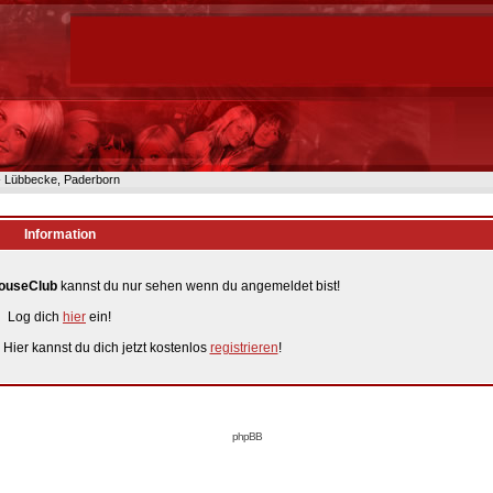
n- Lübbecke, Paderborn
Information
ouseClub
kannst du nur sehen wenn du angemeldet bist!
Log dich
hier
ein!
 Hier kannst du dich jetzt kostenlos
registrieren
!
phpBB