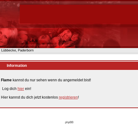
n- Lübbecke, Paderborn
Information
n
Flame
kannst du nur sehen wenn du angemeldet bist!
Log dich
hier
ein!
 Hier kannst du dich jetzt kostenlos
registrieren
!
phpBB