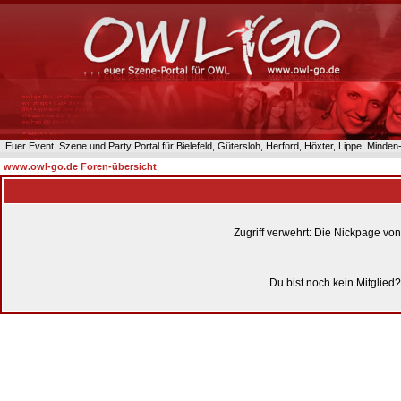
Euer Event, Szene und Party Portal für Bielefeld, Gütersloh, Herford, Höxter, Lippe, Minde
www.owl-go.de Foren-übersicht
Zugriff verwehrt: Die Nickpage vo
Du bist noch kein Mitglied?