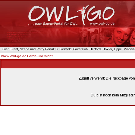
Euer Event, Szene und Party Portal für Bielefeld, Gütersloh, Herford, Höxter, Lippe, Minde
www.owl-go.de Foren-übersicht
Zugriff verwehrt: Die Nickpage vo
Du bist noch kein Mitglied?