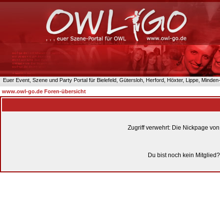
Euer Event, Szene und Party Portal für Bielefeld, Gütersloh, Herford, Höxter, Lippe, Minde
www.owl-go.de Foren-übersicht
Zugriff verwehrt: Die Nickpage vo
Du bist noch kein Mitglied?