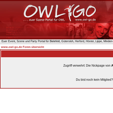
Euer Event, Szene und Party Portal für Bielefeld, Gütersloh, Herford, Höxter, Lippe, Minde
www.owl-go.de Foren-übersicht
Zugriff verwehrt: Die Nickpage von
Du bist noch kein Mitglied?