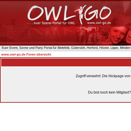
Euer Event, Szene und Party Portal für Bielefeld, Gütersloh, Herford, Höxter, Lippe, Minde
www.owl-go.de Foren-übersicht
Zugriff verwehrt: Die Nickpage vo
Du bist noch kein Mitglied?