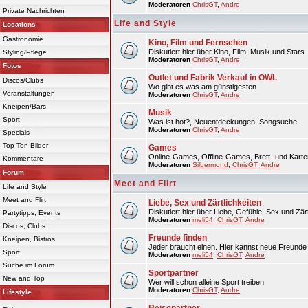
Moderatoren
ChrisGT
,
Andre
Private Nachrichten
Life and Style
Locations
Gastronomie
Kino, Film und Fernsehen
Diskutiert hier über Kino, Film, Musik und Stars
Styling/Pflege
Moderatoren
ChrisGT
,
Andre
Fotos
Outlet und Fabrik Verkauf in OWL
Discos/Clubs
Wo gibt es was am günstigesten.
Veranstaltungen
Moderatoren
ChrisGT
,
Andre
Kneipen/Bars
Musik
Sport
Was ist hot?, Neuentdeckungen, Songsuche
Moderatoren
ChrisGT
,
Andre
Specials
Top Ten Bilder
Games
Online-Games, Offline-Games, Brett- und Karte
Kommentare
Moderatoren
Silbermond
,
ChrisGT
,
Andre
Forum
Meet and Flirt
Life and Style
Meet and Flirt
Liebe, Sex und Zärtlichkeiten
Diskutiert hier über Liebe, Gefühle, Sex und Zärt
Partytipps, Events
Moderatoren
meli54
,
ChrisGT
,
Andre
Discos, Clubs
Freunde finden
Kneipen, Bistros
Jeder braucht einen. Hier kannst neue Freunde 
Sport
Moderatoren
meli54
,
ChrisGT
,
Andre
Suche im Forum
Sportpartner
New and Top
Wer will schon alleine Sport treiben
Moderatoren
ChrisGT
,
Andre
Lifestyle