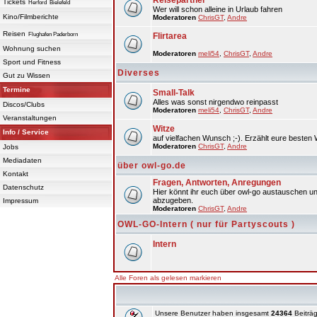
Reisepartner
Tickets
Herford
Bielefeld
Wer will schon alleine in Urlaub fahren
Kino/Filmberichte
Moderatoren
ChrisGT
,
Andre
Reisen
Flughafen Paderborn
Flirtarea
Wohnung suchen
Moderatoren
meli54
,
ChrisGT
,
Andre
Sport und Fitness
Diverses
Gut zu Wissen
Termine
Small-Talk
Alles was sonst nirgendwo reinpasst
Discos/Clubs
Moderatoren
meli54
,
ChrisGT
,
Andre
Veranstaltungen
Witze
Info / Service
auf vielfachen Wunsch ;-). Erzählt eure besten 
Moderatoren
ChrisGT
,
Andre
Jobs
Mediadaten
über owl-go.de
Kontakt
Fragen, Antworten, Anregungen
Datenschutz
Hier könnt ihr euch über owl-go austauschen un
abzugeben.
Impressum
Moderatoren
ChrisGT
,
Andre
OWL-GO-Intern ( nur für Partyscouts )
Intern
Alle Foren als gelesen markieren
Unsere Benutzer haben insgesamt
24364
Beiträg