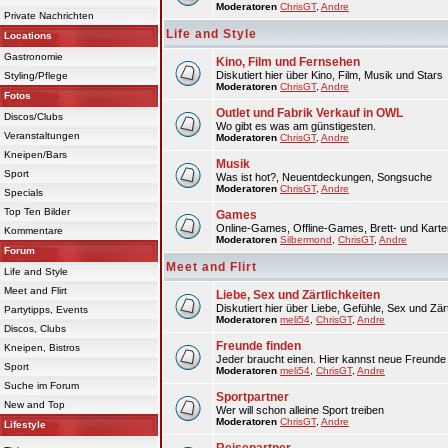
Moderatoren
ChrisGT
,
Andre
Private Nachrichten
Life and Style
Locations
Gastronomie
Kino, Film und Fernsehen
Diskutiert hier über Kino, Film, Musik und Stars
Styling/Pflege
Moderatoren
ChrisGT
,
Andre
Fotos
Outlet und Fabrik Verkauf in OWL
Discos/Clubs
Wo gibt es was am günstigesten.
Veranstaltungen
Moderatoren
ChrisGT
,
Andre
Kneipen/Bars
Musik
Sport
Was ist hot?, Neuentdeckungen, Songsuche
Moderatoren
ChrisGT
,
Andre
Specials
Top Ten Bilder
Games
Online-Games, Offline-Games, Brett- und Karte
Kommentare
Moderatoren
Silbermond
,
ChrisGT
,
Andre
Forum
Meet and Flirt
Life and Style
Meet and Flirt
Liebe, Sex und Zärtlichkeiten
Diskutiert hier über Liebe, Gefühle, Sex und Zärt
Partytipps, Events
Moderatoren
meli54
,
ChrisGT
,
Andre
Discos, Clubs
Freunde finden
Kneipen, Bistros
Jeder braucht einen. Hier kannst neue Freunde 
Sport
Moderatoren
meli54
,
ChrisGT
,
Andre
Suche im Forum
Sportpartner
New and Top
Wer will schon alleine Sport treiben
Moderatoren
ChrisGT
,
Andre
Lifestyle