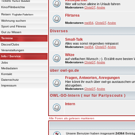
Reisepartner
Tickets
Herford
Bielefeld
Wer will schon alleine in Urlaub fahren
Kino/Filmberichte
Moderatoren
ChrisGT
,
Andre
Reisen
Flughafen Paderborn
Flirtarea
Wohnung suchen
Moderatoren
meli54
,
ChrisGT
,
Andre
Sport und Fitness
Diverses
Gut zu Wissen
Termine
Small-Talk
Alles was sonst nirgendwo reinpasst
Discos/Clubs
Moderatoren
meli54
,
ChrisGT
,
Andre
Veranstaltungen
Witze
Info / Service
auf vielfachen Wunsch ;-). Erzählt eure besten 
Moderatoren
ChrisGT
,
Andre
Jobs
Mediadaten
über owl-go.de
Kontakt
Fragen, Antworten, Anregungen
Datenschutz
Hier könnt ihr euch über owl-go austauschen un
abzugeben.
Impressum
Moderatoren
ChrisGT
,
Andre
OWL-GO-Intern ( nur für Partyscouts )
Intern
Alle Foren als gelesen markieren
Unsere Benutzer haben insgesamt
24364
Beiträg