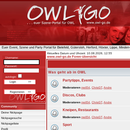
Euer Event, Szene und Party Portal für Bielefeld, Gütersloh, Herford, Höxter, Lippe, Minde
Aktuelles Datum und Uhrzeit: 10.08.2026, 12:55
www.owl-go.de Foren-übersicht
Username:
Passwort:
Was geht ab in OWL
autologin:
Partytipps, Events
Moderatoren
meli54
,
ChrisGT
,
Andre
Discos, Clubs
Moderatoren
meli54
,
ChrisGT
,
Andre
Community
Kneipen, Restaurants
Deine Nickpage
Moderatoren
meli54
,
ChrisGT
,
Andre
Nickpagesuche
Nickpageliste
Sport
Profil