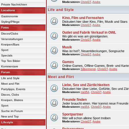
Moderatoren
ChrisGT
,
Andre
Private Nachrichten
Life and Style
Locations
Gastronomie
Kino, Film und Fernsehen
Diskutiert hier über Kino, Film, Musik und Stars
Styling/Pflege
Moderatoren
ChrisGT
,
Andre
Fotos
Outlet und Fabrik Verkauf in OWL
Discos/Clubs
Wo gibt es was am günstigesten.
Veranstaltungen
Moderatoren
ChrisGT
,
Andre
Kneipen/Bars
Musik
Sport
Was ist hot?, Neuentdeckungen, Songsuche
Moderatoren
ChrisGT
,
Andre
Specials
Top Ten Bilder
Games
Online-Games, Offline-Games, Brett- und Karte
Kommentare
Moderatoren
Silbermond
,
ChrisGT
,
Andre
Forum
Meet and Flirt
Life and Style
Meet and Flirt
Liebe, Sex und Zärtlichkeiten
Diskutiert hier über Liebe, Gefühle, Sex und Zärt
Partytipps, Events
Moderatoren
meli54
,
ChrisGT
,
Andre
Discos, Clubs
Freunde finden
Kneipen, Bistros
Jeder braucht einen. Hier kannst neue Freunde 
Sport
Moderatoren
meli54
,
ChrisGT
,
Andre
Suche im Forum
Sportpartner
New and Top
Wer will schon alleine Sport treiben
Moderatoren
ChrisGT
,
Andre
Lifestyle