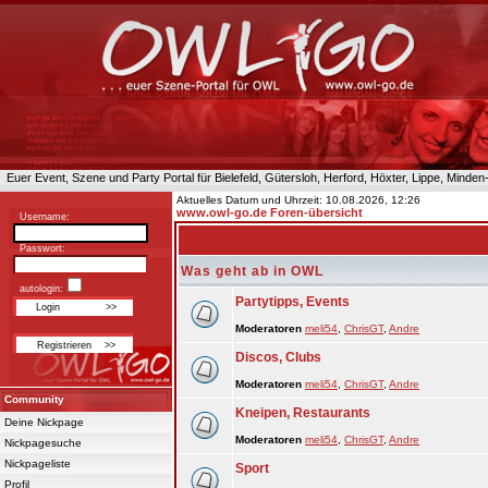
Euer Event, Szene und Party Portal für Bielefeld, Gütersloh, Herford, Höxter, Lippe, Minde
Aktuelles Datum und Uhrzeit: 10.08.2026, 12:26
www.owl-go.de Foren-übersicht
Username:
Passwort:
Was geht ab in OWL
autologin:
Partytipps, Events
Moderatoren
meli54
,
ChrisGT
,
Andre
Discos, Clubs
Moderatoren
meli54
,
ChrisGT
,
Andre
Community
Kneipen, Restaurants
Deine Nickpage
Moderatoren
meli54
,
ChrisGT
,
Andre
Nickpagesuche
Nickpageliste
Sport
Profil