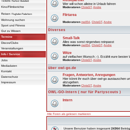
Reisepartner
Tickets
Herford
Bielefeld
Wer will schon alleine in Urlaub fahren
Kino/Filmberichte
Moderatoren
ChrisGT
,
Andre
Reisen
Flughafen Paderborn
Flirtarea
Wohnung suchen
Moderatoren
meli54
,
ChrisGT
,
Andre
Sport und Fitness
Diverses
Gut zu Wissen
Termine
Small-Talk
Alles was sonst nirgendwo reinpasst
Discos/Clubs
Moderatoren
meli54
,
ChrisGT
,
Andre
Veranstaltungen
Witze
Info / Service
auf vielfachen Wunsch ;-). Erzählt eure besten 
Moderatoren
ChrisGT
,
Andre
Jobs
Mediadaten
über owl-go.de
Kontakt
Fragen, Antworten, Anregungen
Datenschutz
Hier könnt ihr euch über owl-go austauschen un
abzugeben.
Impressum
Moderatoren
ChrisGT
,
Andre
OWL-GO-Intern ( nur für Partyscouts )
Intern
Alle Foren als gelesen markieren
Unsere Benutzer haben insgesamt
24364
Beiträg