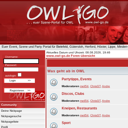
Euer Event, Szene und Party Portal für Bielefeld, Gütersloh, Herford, Höxter, Lippe, Minde
Aktuelles Datum und Uhrzeit: 08.08.2026, 19:46
www.owl-go.de Foren-übersicht
Username:
Passwort:
Was geht ab in OWL
autologin:
Partytipps, Events
Moderatoren
meli54
,
ChrisGT
,
Andre
Discos, Clubs
Moderatoren
meli54
,
ChrisGT
,
Andre
Community
Kneipen, Restaurants
Deine Nickpage
Moderatoren
meli54
,
ChrisGT
,
Andre
Nickpagesuche
Nickpageliste
Sport
Profil