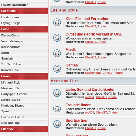
Moderatoren
ChrisGT
,
Andre
Private Nachrichten
Life and Style
Locations
Gastronomie
Kino, Film und Fernsehen
Diskutiert hier über Kino, Film, Musik und Stars
Styling/Pflege
Moderatoren
ChrisGT
,
Andre
Fotos
Outlet und Fabrik Verkauf in OWL
Discos/Clubs
Wo gibt es was am günstigesten.
Veranstaltungen
Moderatoren
ChrisGT
,
Andre
Kneipen/Bars
Musik
Sport
Was ist hot?, Neuentdeckungen, Songsuche
Moderatoren
ChrisGT
,
Andre
Specials
Top Ten Bilder
Games
Online-Games, Offline-Games, Brett- und Karte
Kommentare
Moderatoren
Silbermond
,
ChrisGT
,
Andre
Forum
Meet and Flirt
Life and Style
Meet and Flirt
Liebe, Sex und Zärtlichkeiten
Diskutiert hier über Liebe, Gefühle, Sex und Zärt
Partytipps, Events
Moderatoren
meli54
,
ChrisGT
,
Andre
Discos, Clubs
Freunde finden
Kneipen, Bistros
Jeder braucht einen. Hier kannst neue Freunde 
Sport
Moderatoren
meli54
,
ChrisGT
,
Andre
Suche im Forum
Sportpartner
New and Top
Wer will schon alleine Sport treiben
Moderatoren
ChrisGT
,
Andre
Lifestyle