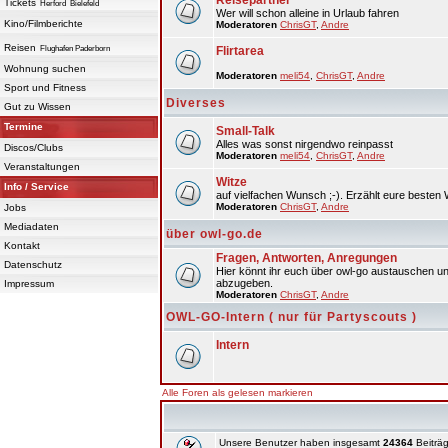
Reisepartner
Tickets
Herford
Bielefeld
Wer will schon alleine in Urlaub fahren
Kino/Filmberichte
Moderatoren
ChrisGT
,
Andre
Reisen
Flughafen Paderborn
Flirtarea
Wohnung suchen
Moderatoren
meli54
,
ChrisGT
,
Andre
Sport und Fitness
Diverses
Gut zu Wissen
Termine
Small-Talk
Alles was sonst nirgendwo reinpasst
Discos/Clubs
Moderatoren
meli54
,
ChrisGT
,
Andre
Veranstaltungen
Witze
Info / Service
auf vielfachen Wunsch ;-). Erzählt eure besten 
Moderatoren
ChrisGT
,
Andre
Jobs
Mediadaten
über owl-go.de
Kontakt
Fragen, Antworten, Anregungen
Datenschutz
Hier könnt ihr euch über owl-go austauschen un
abzugeben.
Impressum
Moderatoren
ChrisGT
,
Andre
OWL-GO-Intern ( nur für Partyscouts )
Intern
Alle Foren als gelesen markieren
Unsere Benutzer haben insgesamt
24364
Beiträg