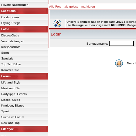
Private Nachrichten
Alle Foren als gelesen markieren
Locations
Gastronomie
Unsere Benutzer haben insgesamt
24364
Beiträg
Styling/Pflege
Die Beiträge wurden insgesamt
60550939
Mal ge
Fotos
Login
Discos/Clubs
Veranstaltungen
Benutzername:
P
Kneipen/Bars
Sport
Specials
Neue 
Top Ten Bilder
Kommentare
Forum
Life and Style
Meet and Flirt
Partytipps, Events
Discos, Clubs
Kneipen, Bistros
Sport
Suche im Forum
New and Top
Lifestyle