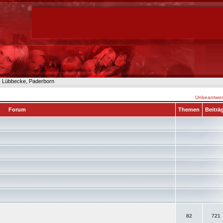
n- Lübbecke, Paderborn
Unbeantwort
Forum
Themen
Beiträ
82
721