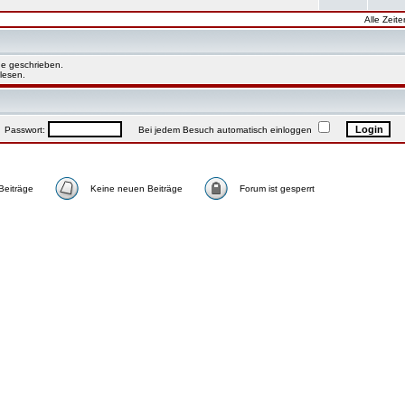
Alle Zeit
e geschrieben.
lesen.
asswort:
Bei jedem Besuch automatisch einloggen
Beiträge
Keine neuen Beiträge
Forum ist gesperrt