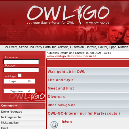
Euer Event, Szene und Party Portal für Bielefeld, Gütersloh, Herford, Höxter, Lippe, Minde
Aktuelles Datum und Uhrzeit: 09.08.2026, 14:41
www.owl-go.de Foren-übersicht
Username:
Passwort:
Was geht ab in OWL
autologin:
Life and Style
Meet and Flirt
Diverses
über owl-go.de
Community
Deine Nickpage
OWL-GO-Intern ( nur für Partyscouts )
Nickpagesuche
Intern
Nickpageliste
Profil