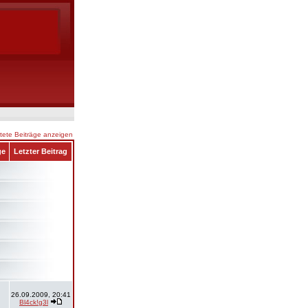
ete Beiträge anzeigen
ge
Letzter Beitrag
26.09.2009, 20:41
Bl4ck!g3l