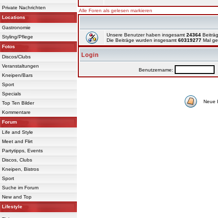
Private Nachrichten
Alle Foren als gelesen markieren
Locations
Gastronomie
Unsere Benutzer haben insgesamt
24364
Beiträg
Styling/Pflege
Die Beiträge wurden insgesamt
60319277
Mal ge
Fotos
Login
Discos/Clubs
Veranstaltungen
Benutzername:
P
Kneipen/Bars
Sport
Specials
Neue 
Top Ten Bilder
Kommentare
Forum
Life and Style
Meet and Flirt
Partytipps, Events
Discos, Clubs
Kneipen, Bistros
Sport
Suche im Forum
New and Top
Lifestyle