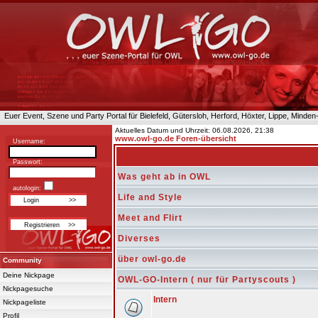
Euer Event, Szene und Party Portal für Bielefeld, Gütersloh, Herford, Höxter, Lippe, Minde
Aktuelles Datum und Uhrzeit: 06.08.2026, 21:38
www.owl-go.de Foren-übersicht
Username:
Passwort:
Was geht ab in OWL
autologin:
Life and Style
Meet and Flirt
Diverses
über owl-go.de
Community
Deine Nickpage
OWL-GO-Intern ( nur für Partyscouts )
Nickpagesuche
Intern
Nickpageliste
Profil