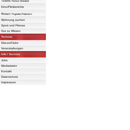
Tickets
Herford
Bielefeld
Kino/Filmberichte
Reisen
Flughafen Paderborn
Wohnung suchen
Sport und Fitness
Gut zu Wissen
Termine
Discos/Clubs
Veranstaltungen
Info / Service
Jobs
Mediadaten
Kontakt
Datenschutz
Impressum